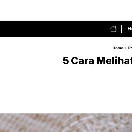
Skip
to
content
H
»
Home
P
5 Cara Meliha