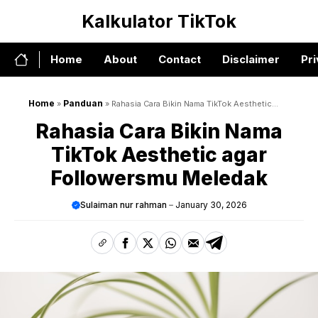
Skip
Kalkulator TikTok
to
content
Home
About
Contact
Disclaimer
Pri
Home
Panduan
»
»
Rahasia Cara Bikin Nama TikTok Aesthetic
agar Followersmu Meledak
Rahasia Cara Bikin Nama
TikTok Aesthetic agar
Followersmu Meledak
Sulaiman nur rahman
January 30, 2026