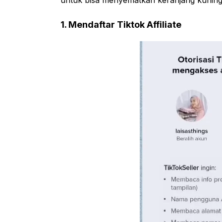
untuk bisa menyematkan keranjang kuning d
1. Mendaftar Tiktok Affiliate