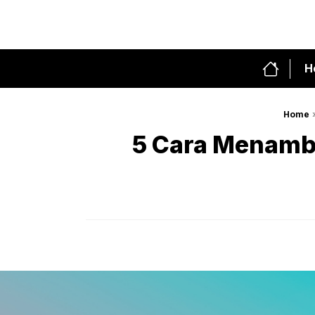
Skip
to
content
H
Home
5 Cara Menamb