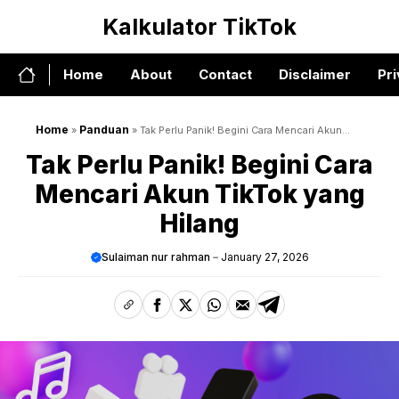
Skip
Kalkulator TikTok
to
content
Home
About
Contact
Disclaimer
Pri
Home
Panduan
»
»
Tak Perlu Panik! Begini Cara Mencari Akun
TikTok yang Hilang
Tak Perlu Panik! Begini Cara
Mencari Akun TikTok yang
Hilang
Sulaiman nur rahman
January 27, 2026