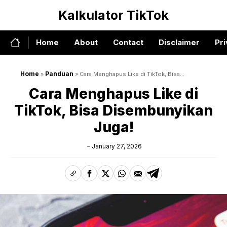
Skip
Kalkulator TikTok
to
content
Home
About
Contact
Disclaimer
Pri
Home
Panduan
»
»
Cara Menghapus Like di TikTok, Bisa
Disembunyikan Juga!
Cara Menghapus Like di
TikTok, Bisa Disembunyikan
Juga!
January 27, 2026