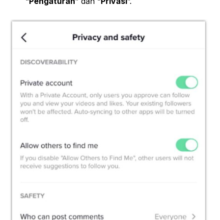
“
Pengaturan
” dan “
Privasi
”.