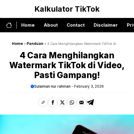
Skip
Kalkulator TikTok
to
content
Home
About
Contact
Disclaimer
Pri
Home
Panduan
»
»
4 Cara Menghilangkan Watermark TikTok di
Video, Pasti Gampang!
4 Cara Menghilangkan
Watermark TikTok di Video,
Pasti Gampang!
Sulaiman nur rahman
February 3, 2026