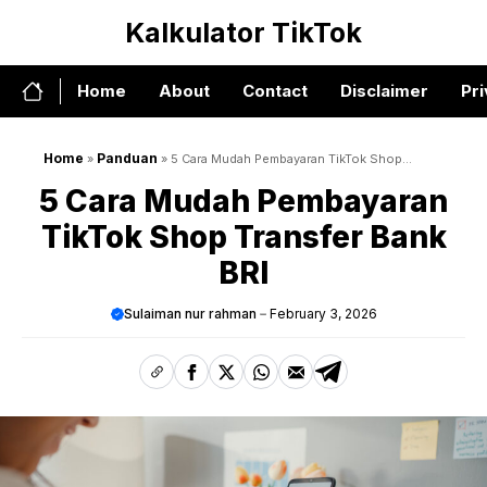
Skip
Kalkulator TikTok
to
content
Home
About
Contact
Disclaimer
Pri
Home
Panduan
»
»
5 Cara Mudah Pembayaran TikTok Shop
Transfer Bank BRI
5 Cara Mudah Pembayaran
TikTok Shop Transfer Bank
BRI
Sulaiman nur rahman
February 3, 2026