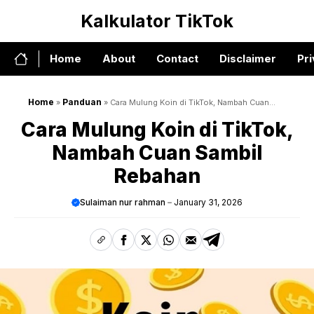
Skip
Kalkulator TikTok
to
content
Home
About
Contact
Disclaimer
Pri
Home
Panduan
»
»
Cara Mulung Koin di TikTok, Nambah Cuan
Sambil Rebahan
Cara Mulung Koin di TikTok,
Nambah Cuan Sambil
Rebahan
Sulaiman nur rahman
January 31, 2026